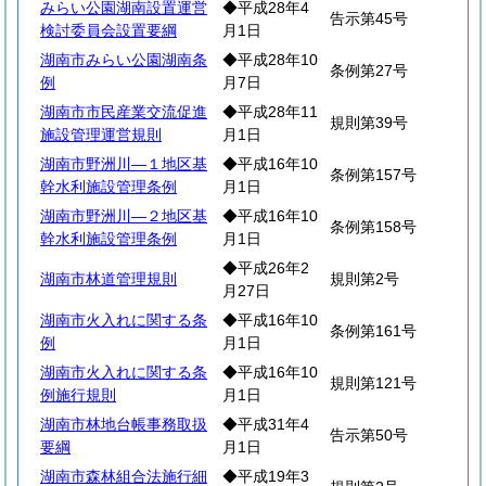
みらい公園湖南設置運営
◆平成28年4
告示第45号
検討委員会設置要綱
月1日
湖南市みらい公園湖南条
◆平成28年10
条例第27号
例
月7日
湖南市市民産業交流促進
◆平成28年11
規則第39号
施設管理運営規則
月1日
湖南市野洲川―１地区基
◆平成16年10
条例第157号
幹水利施設管理条例
月1日
湖南市野洲川―２地区基
◆平成16年10
条例第158号
幹水利施設管理条例
月1日
◆平成26年2
湖南市林道管理規則
規則第2号
月27日
湖南市火入れに関する条
◆平成16年10
条例第161号
例
月1日
湖南市火入れに関する条
◆平成16年10
規則第121号
例施行規則
月1日
湖南市林地台帳事務取扱
◆平成31年4
告示第50号
要綱
月1日
湖南市森林組合法施行細
◆平成19年3