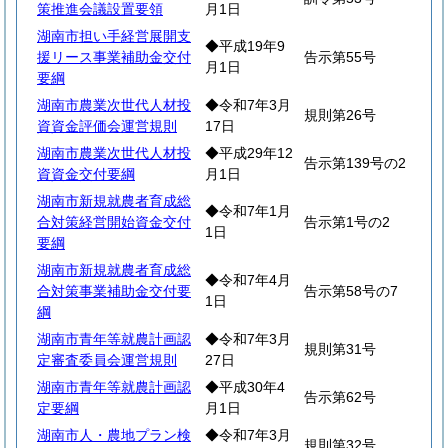
策推進会議設置要領
月1日
湖南市担い手経営展開支
◆平成19年9
援リース事業補助金交付
告示第55号
月1日
要綱
湖南市農業次世代人材投
◆令和7年3月
規則第26号
資資金評価会運営規則
17日
湖南市農業次世代人材投
◆平成29年12
告示第139号の2
資資金交付要綱
月1日
湖南市新規就農者育成総
◆令和7年1月
合対策経営開始資金交付
告示第1号の2
1日
要綱
湖南市新規就農者育成総
◆令和7年4月
合対策事業補助金交付要
告示第58号の7
1日
綱
湖南市青年等就農計画認
◆令和7年3月
規則第31号
定審査委員会運営規則
27日
湖南市青年等就農計画認
◆平成30年4
告示第62号
定要綱
月1日
湖南市人・農地プラン検
◆令和7年3月
規則第32号