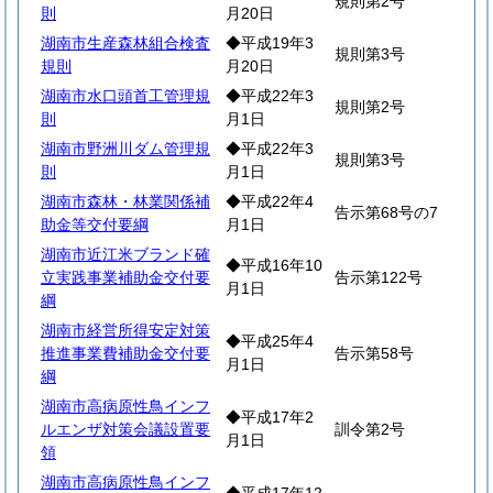
規則第2号
則
月20日
湖南市生産森林組合検査
◆平成19年3
規則第3号
規則
月20日
湖南市水口頭首工管理規
◆平成22年3
規則第2号
則
月1日
湖南市野洲川ダム管理規
◆平成22年3
規則第3号
則
月1日
湖南市森林・林業関係補
◆平成22年4
告示第68号の7
助金等交付要綱
月1日
湖南市近江米ブランド確
◆平成16年10
立実践事業補助金交付要
告示第122号
月1日
綱
湖南市経営所得安定対策
◆平成25年4
推進事業費補助金交付要
告示第58号
月1日
綱
湖南市高病原性鳥インフ
◆平成17年2
ルエンザ対策会議設置要
訓令第2号
月1日
領
湖南市高病原性鳥インフ