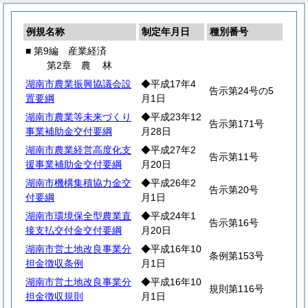
例規名称
制定年月日
種別番号
■ 第9編 産業経済
第2章
農
林
湖南市農業振興協議会設
◆平成17年4
告示第24号の5
置要綱
月1日
湖南市農業等未来づくり
◆平成23年12
告示第171号
事業補助金交付要綱
月28日
湖南市農業経営高度化支
◆平成27年2
告示第11号
援事業補助金交付要綱
月20日
湖南市機構集積協力金交
◆平成26年2
告示第20号
付要綱
月1日
湖南市環境保全型農業直
◆平成24年1
告示第16号
接支払交付金交付要綱
月20日
湖南市営土地改良事業分
◆平成16年10
条例第153号
担金徴収条例
月1日
湖南市営土地改良事業分
◆平成16年10
規則第116号
担金徴収規則
月1日