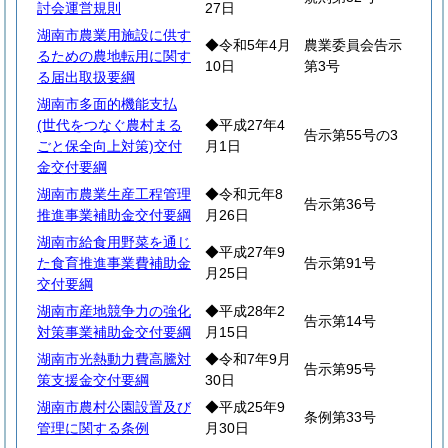
討会運営規則
27日
湖南市農業用施設に供す
◆令和5年4月
農業委員会告示
るための農地転用に関す
10日
第3号
る届出取扱要綱
湖南市多面的機能支払
(世代をつなぐ農村まる
◆平成27年4
告示第55号の3
ごと保全向上対策)交付
月1日
金交付要綱
湖南市農業生産工程管理
◆令和元年8
告示第36号
推進事業補助金交付要綱
月26日
湖南市給食用野菜を通じ
◆平成27年9
た食育推進事業費補助金
告示第91号
月25日
交付要綱
湖南市産地競争力の強化
◆平成28年2
告示第14号
対策事業補助金交付要綱
月15日
湖南市光熱動力費高騰対
◆令和7年9月
告示第95号
策支援金交付要綱
30日
湖南市農村公園設置及び
◆平成25年9
条例第33号
管理に関する条例
月30日