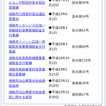
◆平成17年12
ルエンザ防疫対策本部設
訓令第35号
月20日
置要綱
湖南市口蹄疫対策会議設
◆平成22年6
訓令第14号
置要領
月1日
湖南市ニホンジカ広域一
◆平成18年4
斉駆除対策事業補助金交
告示第51号
月1日
付要綱
湖南市イノシシ広域一斉
◆平成25年4
駆除対策事業補助金交付
告示第59号
月1日
要綱
湖南市有害鳥獣捕獲事業
◆平成16年10
告示第170号
補助金交付要綱
月1日
湖南市鳥獣被害対策実施
◆平成23年2
告示第31号
隊設置要綱
月21日
湖南市治山事業分担金徴
◆平成22年12
条例第28号
収条例
月20日
湖南市治山事業分担金徴
◆平成22年12
規則第27号
収に関する規則
月20日