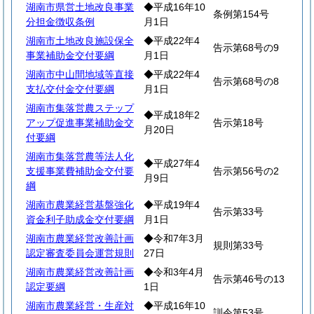
湖南市県営土地改良事業
◆平成16年10
条例第154号
分担金徴収条例
月1日
湖南市土地改良施設保全
◆平成22年4
告示第68号の9
事業補助金交付要綱
月1日
湖南市中山間地域等直接
◆平成22年4
告示第68号の8
支払交付金交付要綱
月1日
湖南市集落営農ステップ
◆平成18年2
アップ促進事業補助金交
告示第18号
月20日
付要綱
湖南市集落営農等法人化
◆平成27年4
支援事業費補助金交付要
告示第56号の2
月9日
綱
湖南市農業経営基盤強化
◆平成19年4
告示第33号
資金利子助成金交付要綱
月1日
湖南市農業経営改善計画
◆令和7年3月
規則第33号
認定審査委員会運営規則
27日
湖南市農業経営改善計画
◆令和3年4月
告示第46号の13
認定要綱
1日
湖南市農業経営・生産対
◆平成16年10
訓令第53号