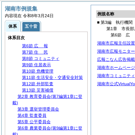
第3編 執行機関
第1章 市長部局
湖南市例規集
例規名称
第1節 事務分掌
内容現在 令和8年3月24日
第2節 代理・代決等
■ 第3編 執行機関
体系
五十音
第3節 文書・公印
第1章 市長部
第4節 情報管理
第6節
体系目次
第5節 行政手続
湖南市広報主任設置
第6節
広
報
湖南市広報モニター
第7節
住
民
第8節 コミュニティ
広報こなん広告掲載
第9節 住居表示
湖南市ホームページ
第10節 危機管理
湖南市コミュニティ
第11節 生活安全・交通安全対策
第12節 外部監査
湖南市公式VirtualY
第13節 災害補償
第2章 教育委員会(第7編第1章に登
載)
第3章 選挙管理委員会
第4章 監査委員
第5章 公平委員会
第6章 農業委員会(第9編第1章に登
載)