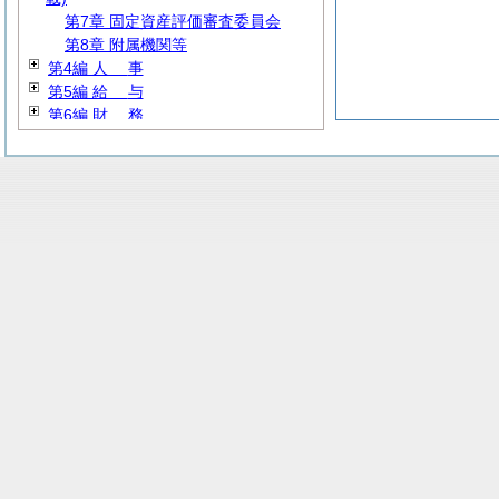
第7章 固定資産評価審査委員会
第8章 附属機関等
第4編
人
事
第5編
給
与
第6編
財
務
第7編
教
育
第8編
厚
生
第9編 産業経済
第10編
建
設
第11編 公営企業
第12編
消
防
第13編 その他