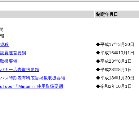
制定年月日
局
広
報
規程
◆平成17年3月30日
設置運営要綱
◆平成16年10月1日
取扱要領
◆平成23年8月1日
バナー広告取扱要領
◆平成23年8月1日
バス時刻表有料広告掲載取扱要領
◆平成18年1月30日
ouTuber「Minami」使用取扱要綱
◆令和2年10月1日