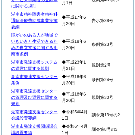
月1日
に関する規則
湖南市精神障害者精神科
◆平成17年6
通院医療費助成事業実施
告示第38号
月20日
要綱
障がいのある人が地域で
いきいきと生活できるた
◆平成18年6
条例第23号
めの自立支援に関する湖
月20日
南市条例
湖南市発達支援システム
◆平成23年1
規則第2号
の運営に関する規則
月31日
湖南市発達支援センター
◆平成18年6
条例第24号
条例
月20日
湖南市発達支援センター
◆平成18年6
の管理及び運営に関する
規則第30号
月20日
規則
湖南市発達支援センター
◆令和5年4月
訓令第13号の2
会議設置要綱
1日
湖南市発達支援関係課会
◆令和6年4月
訓令第8号の3
議設置要綱
1日