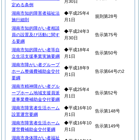
月30日
定める条例
湖南市知的障害者福祉法
◆平成25年4
規則第28号
施行細則
月1日
湖南市知的障がい者相談
◆平成24年3
員の設置及び活動に関す
告示第75号
月30日
る要綱
湖南市知的障がい者等自
◆平成18年4
告示第50号
立生活支援事業実施要綱
月1日
湖南市障がい者グループ
◆平成18年9
ホーム整備費補助金交付
告示第64号の2
月1日
要綱
湖南市精神障がい者グル
◆平成25年4
ープホーム地域支援員派
告示第52号
月1日
遣事業費補助金交付要綱
湖南市障害者生活ホーム
◆平成16年10
告示第148号
設置運営要綱
月1日
湖南市障害者生活ホーム
◆平成16年10
告示第149号
運営費補助金交付要綱
月1日
湖南市身体障がい者福祉