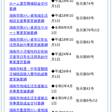
◆平成18年10
ホーム運営費補助金交付
告示第74号
月1日
要綱
湖南市障がい者地域生活
◆平成18年10
告示第83号
相談支援事業実施要綱
月1日
湖南市障がい者居住サポ
◆令和6年9月
告示第76号の2
ート事業実施要綱
1日
湖南市障がい者等日常生
◆平成18年10
告示第81号
活用具給付事業実施要綱
月1日
湖南市小児慢性特定疾病
◆平成24年4
児童等日常生活用具給付
告示第85号
月1日
事業運営要綱
湖南市軽度・中等度難聴
◆平成26年4
児補聴器購入費等助成事
告示第50号
月1日
業実施要綱
湖南市地域生活支援拠点
◆令和2年4月
告示第41号
等事業実施要綱
1日
湖南市地域生活支援拠点
◆令和3年2月
告示第8号の2
等事業助成金交付要綱
1日
湖南市重度障がい者地域