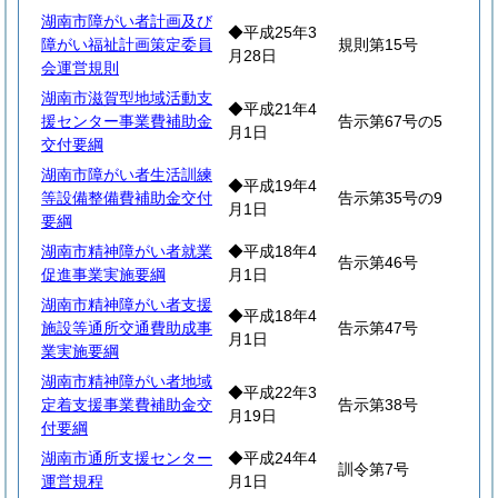
湖南市障がい者計画及び
◆平成25年3
障がい福祉計画策定委員
規則第15号
月28日
会運営規則
湖南市滋賀型地域活動支
◆平成21年4
援センター事業費補助金
告示第67号の5
月1日
交付要綱
湖南市障がい者生活訓練
◆平成19年4
等設備整備費補助金交付
告示第35号の9
月1日
要綱
湖南市精神障がい者就業
◆平成18年4
告示第46号
促進事業実施要綱
月1日
湖南市精神障がい者支援
◆平成18年4
施設等通所交通費助成事
告示第47号
月1日
業実施要綱
湖南市精神障がい者地域
◆平成22年3
定着支援事業費補助金交
告示第38号
月19日
付要綱
湖南市通所支援センター
◆平成24年4
訓令第7号
運営規程
月1日