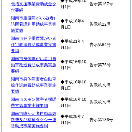
◆平成25年10
包括支援事業費助成金交
告示第167号
月1日
付要綱
湖南市重度障がい児(者)
◆平成18年4
訪問看護利用助成事業実
告示第22号
月1日
施要綱
湖南市在宅重度障がい者
◆平成21年4
住宅改造費助成事業実施
告示第64号
月1日
要綱
湖南市身体障がい者用自
◆平成16年10
動車改造費助成事業実施
告示第75号
月1日
要綱
湖南市身体障害者自動車
◆平成16年10
操作訓練費助成事業実施
告示第76号
月1日
要綱
湖南市スモン障害者採暖
◆平成16年10
告示第78号
費支給事業実施要綱
月1日
湖南市障がい者自動車燃
◆平成25年7
料費及び福祉タクシー運
告示第136号
月1日
賃助成事業実施要綱