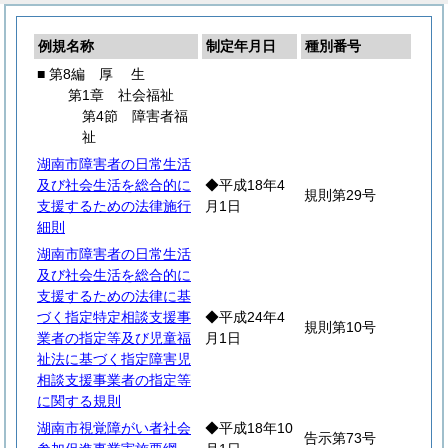
例規名称
制定年月日
種別番号
■ 第8編
厚
生
第1章 社会福祉
第4節 障害者福
祉
湖南市障害者の日常生活
及び社会生活を総合的に
◆平成18年4
規則第29号
支援するための法律施行
月1日
細則
湖南市障害者の日常生活
及び社会生活を総合的に
支援するための法律に基
づく指定特定相談支援事
◆平成24年4
規則第10号
業者の指定等及び児童福
月1日
祉法に基づく指定障害児
相談支援事業者の指定等
に関する規則
湖南市視覚障がい者社会
◆平成18年10
告示第73号