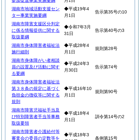
参加促進事業実施要綱
月1日
湖南市地域活動支援セン
◆平成19年4
告示第35号の10
ター事業実施要綱
月1日
湖南市障害支援区分判定
◆令和7年3月
に係る情報提供に関する
告示第40号の3
31日
取扱要綱
湖南市身体障害者福祉法
◆平成28年4
規則第28号
施行細則
月1日
湖南市身体障がい者相談
◆平成24年3
員の設置及び活動に関す
告示第74号
月30日
る要綱
湖南市身体障害者福祉法
第３８条の規定に基づく
◆平成16年10
規則第90号
負担金の徴収等に関する
月1日
規則
湖南市障害児福祉手当及
◆平成18年4
び特別障害者手当等事務
訓令第14号の2
月1日
取扱要領
湖南市障害者介護給付等
◆平成18年3
審査会の委員の定数等を
条例第15号