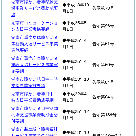
湖南市障がい者等移動支
◆平成18年10
援事業サービス費助成要
告示第78号
月1日
綱
湖南市コミュニケーショ
◆平成25年5
告示第96号
ン支援事業実施要綱
月1日
湖南市重度身体障がい者
◆平成25年4
等移動入浴サービス事業
告示第61号
月1日
実施要綱
湖南市重症心身障がい者
◆平成25年4
施設入浴サービス事業実
告示第60号
月1日
施要綱
湖南市障がい児日中一時
◆平成18年10
告示第84号
支援事業実施要綱
月1日
湖南市障がい者等日中一
◆平成22年4
告示第64号
時支援事業費助成要綱
月1日
湖南市障がい者日中活動
◆平成25年12
の場支援事業費助成金交
告示第189号
月1日
付要綱
湖南市基準該当障害福祉
◆平成18年10
サービス事業者の登録等
規則第43号の2