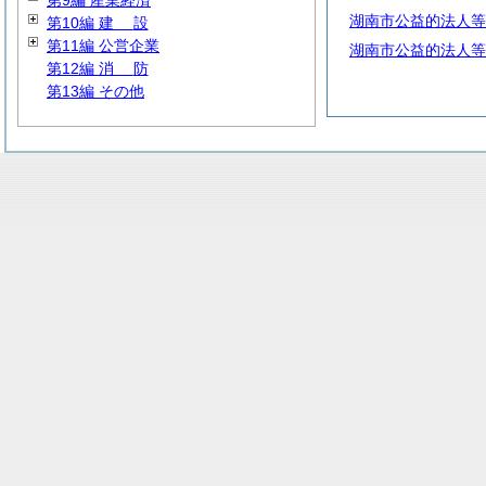
第9編 産業経済
湖南市公益的法人等
第10編
建
設
第11編 公営企業
湖南市公益的法人等
第12編
消
防
第13編 その他