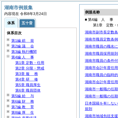
湖南市例規集
例規名称
内容現在 令和8年3月24日
■ 第4編
人
事
体系
五十音
第1章 定数・
湖南市副市長定数条
体系目次
湖南市職員定数条例
第1編
総
規
第2編
議
会
湖南市職員の職名に
第3編 執行機関
湖南市職員採用規則
第4編
人
事
湖南市職員の条件付
第1章 定数・任用
湖南市会計年度任用
第2章 分限・懲戒
第3章
服
務
湖南市職員の臨時的
第4章
研
修
湖南市会計年度任用
第5章 職員厚生
湖南市一般職の任期
第6章 職員団体
第5編
給
与
湖南市一般職の任期
第6編
財
務
日本国籍を有しない
第7編
教
育
規則
第8編
厚
生
湖南市地域包括支援