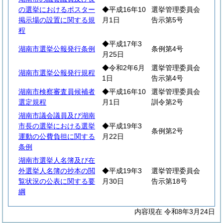
の選挙におけるポスター
◆平成16年10
選挙管理委員会
掲示場の設置に関する規
月1日
告示第5号
程
◆平成17年3
湖南市選挙公報発行条例
条例第4号
月25日
◆令和2年6月
選挙管理委員会
湖南市選挙公報発行規程
1日
告示第4号
湖南市検察審査員候補者
◆平成16年10
選挙管理委員会
選定規程
月1日
訓令第2号
湖南市議会議員及び湖南
市長の選挙における選挙
◆平成19年3
条例第2号
運動の公費負担に関する
月22日
条例
湖南市選挙人名簿及び在
外選挙人名簿の抄本の閲
◆平成19年3
選挙管理委員会
覧状況の公表に関する要
月30日
告示第18号
綱
内容現在 令和8年3月24日