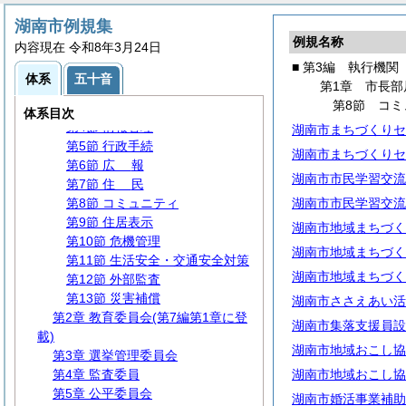
第2編
議
会
湖南市例規集
第3編 執行機関
例規名称
内容現在 令和8年3月24日
第1章 市長部局
■ 第3編 執行機関
第1節 事務分掌
体系
五十音
第1章 市長部
第2節 代理・代決等
第8節 コミ
第3節 文書・公印
体系目次
第4節 情報管理
湖南市まちづくりセ
第5節 行政手続
湖南市まちづくりセ
第6節
広
報
湖南市市民学習交流
第7節
住
民
第8節 コミュニティ
湖南市市民学習交流
第9節 住居表示
湖南市地域まちづく
第10節 危機管理
湖南市地域まちづく
第11節 生活安全・交通安全対策
湖南市地域まちづく
第12節 外部監査
第13節 災害補償
湖南市ささえあい活
第2章 教育委員会(第7編第1章に登
湖南市集落支援員設
載)
湖南市地域おこし協
第3章 選挙管理委員会
第4章 監査委員
湖南市地域おこし協
第5章 公平委員会
湖南市婚活事業補助