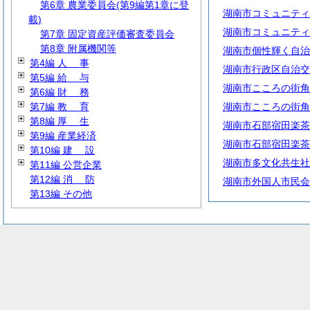
第6章 農業委員会(第9編第1章に登
湖南市コミュニティ
載)
湖南市コミュニティ
第7章 固定資産評価審査委員会
第8章 附属機関等
湖南市個性輝く自治
第4編
人
事
湖南市行政区自治交
第5編
給
与
湖南市こころの街角
第6編
財
務
第7編
教
育
湖南市こころの街角
第8編
厚
生
湖南市石部宿田楽茶
第9編 産業経済
湖南市石部宿田楽茶
第10編
建
設
湖南市多文化共生社
第11編 公営企業
第12編
消
防
湖南市外国人市民会
第13編 その他