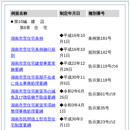
例規名称
制定年月日
種別番号
■ 第10編
建
設
第6章
住
宅
◆平成16年10
湖南市営住宅条例
条例第181号
月1日
湖南市営住宅条例施行規
◆平成16年10
規則第142号
則
月1日
湖南市営住宅建替事業実
◆平成22年12
告示第119号の4
施要綱
月28日
湖南市営住宅長期不在者
◆平成30年11
告示第118号
に係る事務処理要綱
月5日
湖南市営住宅家賃等の減
◆令和2年6月
告示第61号の9
免及び徴収猶予取扱要綱
25日
湖南市営住宅家賃等滞納
◆令和3年4月
告示第35号
整理事務処理要綱
1日
湖南市民間借上型市営住
◆平成30年3
告示第23号の2
宅制度要綱
月1日