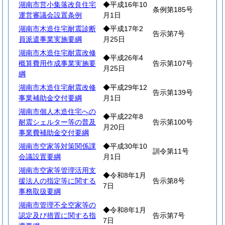
湖南市営小集落改良住宅
◆平成16年10
条例第185号
運営審議会設置条例
月1日
湖南市木造住宅耐震診断
◆平成17年2
告示第7号
員派遣事業実施要綱
月25日
湖南市木造住宅耐震改修
◆平成26年4
概算費用作成事業実施要
告示第107号
月25日
綱
湖南市木造住宅耐震改修
◆平成29年12
告示第139号
事業補助金交付要綱
月1日
湖南市個人木造住宅への
◆平成22年8
耐震シェルター等の普及
告示第100号
月20日
事業費補助金交付要綱
湖南市空家等対策関係課
◆平成30年10
訓令第11号
会議設置要綱
月1日
湖南市空家等管理活用支
◆令和8年1月
援法人の指定等に関する
告示第8号
7日
事務取扱要綱
湖南市管理不全空家等の
◆令和8年1月
認定及び措置に関する指
告示第7号
7日