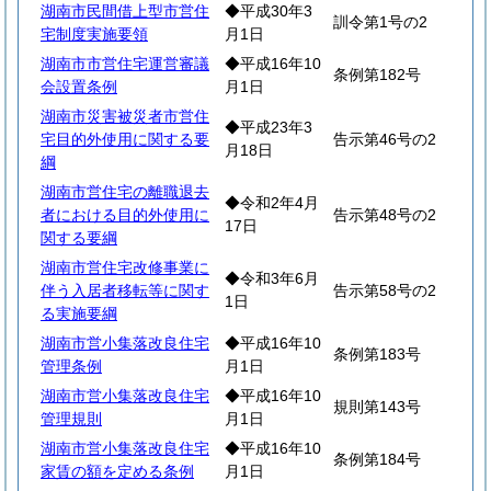
湖南市民間借上型市営住
◆平成30年3
訓令第1号の2
宅制度実施要領
月1日
湖南市市営住宅運営審議
◆平成16年10
条例第182号
会設置条例
月1日
湖南市災害被災者市営住
◆平成23年3
宅目的外使用に関する要
告示第46号の2
月18日
綱
湖南市営住宅の離職退去
◆令和2年4月
者における目的外使用に
告示第48号の2
17日
関する要綱
湖南市営住宅改修事業に
◆令和3年6月
伴う入居者移転等に関す
告示第58号の2
1日
る実施要綱
湖南市営小集落改良住宅
◆平成16年10
条例第183号
管理条例
月1日
湖南市営小集落改良住宅
◆平成16年10
規則第143号
管理規則
月1日
湖南市営小集落改良住宅
◆平成16年10
条例第184号
家賃の額を定める条例
月1日