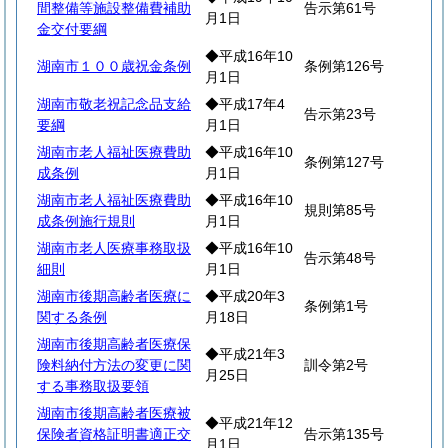
間整備等施設整備費補助
告示第61号
月1日
金交付要綱
◆平成16年10
湖南市１００歳祝金条例
条例第126号
月1日
湖南市敬老祝記念品支給
◆平成17年4
告示第23号
要綱
月1日
湖南市老人福祉医療費助
◆平成16年10
条例第127号
成条例
月1日
湖南市老人福祉医療費助
◆平成16年10
規則第85号
成条例施行規則
月1日
湖南市老人医療事務取扱
◆平成16年10
告示第48号
細則
月1日
湖南市後期高齢者医療に
◆平成20年3
条例第1号
関する条例
月18日
湖南市後期高齢者医療保
◆平成21年3
険料納付方法の変更に関
訓令第2号
月25日
する事務取扱要領
湖南市後期高齢者医療被
◆平成21年12
保険者資格証明書適正交
告示第135号
月1日