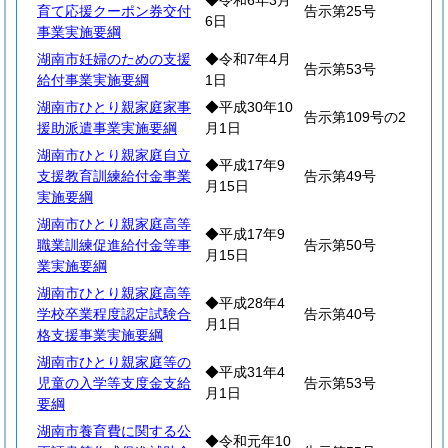
◆令和6年3月
育て応援クーポン券交付
告示第25号
6日
事業実施要綱
湖南市妊婦のための支援
◆令和7年4月
告示第53号
給付事業実施要綱
1日
湖南市ひとり親家庭家事
◆平成30年10
告示第109号の2
援助派遣事業実施要綱
月1日
湖南市ひとり親家庭自立
◆平成17年9
支援教育訓練給付金事業
告示第49号
月15日
実施要綱
湖南市ひとり親家庭高等
◆平成17年9
職業訓練促進給付金等事
告示第50号
月15日
業実施要綱
湖南市ひとり親家庭高等
◆平成28年4
学校卒業程度認定試験合
告示第40号
月1日
格支援事業実施要綱
湖南市ひとり親家庭等の
◆平成31年4
児童の入学等支度金支給
告示第53号
月1日
要綱
湖南市養育費に関する公
◆令和元年10