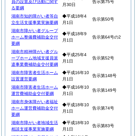
員の設置及び活動に関す
告示第75号
月30日
る要綱
湖南市知的障がい者等自
◆平成18年4
告示第50号
立生活支援事業実施要綱
月1日
湖南市障がい者グループ
◆平成18年9
ホーム整備費補助金交付
告示第64号の2
月1日
要綱
湖南市精神障がい者グル
◆平成25年4
ープホーム地域支援員派
告示第52号
月1日
遣事業費補助金交付要綱
湖南市障害者生活ホーム
◆平成16年10
告示第148号
設置運営要綱
月1日
湖南市障害者生活ホーム
◆平成16年10
告示第149号
運営費補助金交付要綱
月1日
湖南市身体障がい者福祉
◆平成18年10
ホーム運営費補助金交付
告示第74号
月1日
要綱
湖南市障がい者地域生活
◆平成18年10
告示第83号
相談支援事業実施要綱
月1日