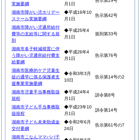
告示第29号
実施要綱
月1日
湖南市障がい児ホリデー
◆平成16年10
告示第42号
スクール実施要綱
月1日
湖南市障がい児通所給付
◆平成25年4
費等の支給等に関する規
規則第33号
月1日
則
湖南市多子軽減措置に伴
◆平成26年4
う障がい児通所給付費支
告示第76号
月1日
給要綱
湖南市医療的ケア児童生
◆令和3年3月
徒の通学に係る保護者支
告示第14号の2
10日
援事業実施要綱
湖南市児童手当事務取扱
◆平成24年4
訓令第8号
規程
月1日
湖南市子ども手当事務取
◆平成23年10
訓令第14号
扱規程
月1日
湖南市子ども未来助成金
◆令和2年6月
告示第61号の7
交付要綱
24日
湖南市こなんママパパ子