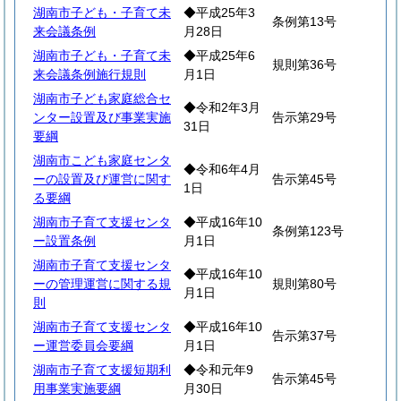
湖南市子ども・子育て未
◆平成25年3
条例第13号
来会議条例
月28日
湖南市子ども・子育て未
◆平成25年6
規則第36号
来会議条例施行規則
月1日
湖南市子ども家庭総合セ
◆令和2年3月
ンター設置及び事業実施
告示第29号
31日
要綱
湖南市こども家庭センタ
◆令和6年4月
ーの設置及び運営に関す
告示第45号
1日
る要綱
湖南市子育て支援センタ
◆平成16年10
条例第123号
ー設置条例
月1日
湖南市子育て支援センタ
◆平成16年10
ーの管理運営に関する規
規則第80号
月1日
則
湖南市子育て支援センタ
◆平成16年10
告示第37号
ー運営委員会要綱
月1日
湖南市子育て支援短期利
◆令和元年9
告示第45号
用事業実施要綱
月30日