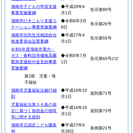
湖南市子どもの学習支援
◆平成28年4
告示第80号
事業実施要綱
月1日
湖南市ひきこもり支援ス
◆令和6年3月
告示第26号
テーション事業実施要綱
8日
湖南市住民生活相談総合
◆平成27年4
告示第55号
推進委員会設置要綱
月1日
令和5年度湖南市電力・
ガス・食料品等価格高騰
◆令和5年7月
告示第65号の2
緊急支援給付金支給事業
1日
実施要綱
第2節 児童・母
子福祉
湖南市児童福祉法施行細
◆平成16年10
規則第71号
則
月1日
児童福祉法第５６条の規
◆平成16年10
定に基づく負担金の徴収
規則第73号
月1日
等に関する規則
湖南市立認定こども園条
◆平成27年9
条例第21号
例
月28日