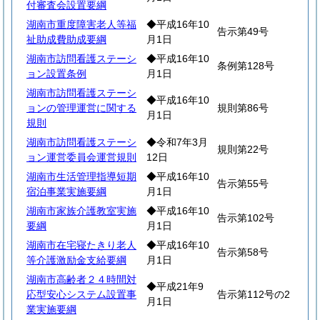
付審査会設置要綱
湖南市重度障害老人等福
◆平成16年10
告示第49号
祉助成費助成要綱
月1日
湖南市訪問看護ステーシ
◆平成16年10
条例第128号
ョン設置条例
月1日
湖南市訪問看護ステーシ
◆平成16年10
ョンの管理運営に関する
規則第86号
月1日
規則
湖南市訪問看護ステーシ
◆令和7年3月
規則第22号
ョン運営委員会運営規則
12日
湖南市生活管理指導短期
◆平成16年10
告示第55号
宿泊事業実施要綱
月1日
湖南市家族介護教室実施
◆平成16年10
告示第102号
要綱
月1日
湖南市在宅寝たきり老人
◆平成16年10
告示第58号
等介護激励金支給要綱
月1日
湖南市高齢者２４時間対
◆平成21年9
応型安心システム設置事
告示第112号の2
月1日
業実施要綱