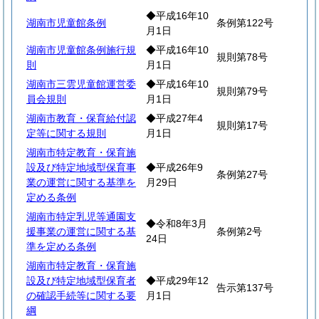
◆平成16年10
湖南市児童館条例
条例第122号
月1日
湖南市児童館条例施行規
◆平成16年10
規則第78号
則
月1日
湖南市三雲児童館運営委
◆平成16年10
規則第79号
員会規則
月1日
湖南市教育・保育給付認
◆平成27年4
規則第17号
定等に関する規則
月1日
湖南市特定教育・保育施
設及び特定地域型保育事
◆平成26年9
条例第27号
業の運営に関する基準を
月29日
定める条例
湖南市特定乳児等通園支
◆令和8年3月
援事業の運営に関する基
条例第2号
24日
準を定める条例
湖南市特定教育・保育施
設及び特定地域型保育者
◆平成29年12
告示第137号
の確認手続等に関する要
月1日
綱