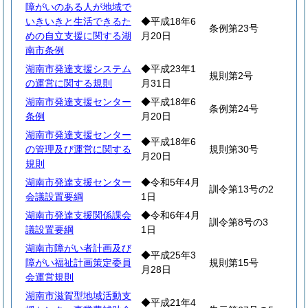
障がいのある人が地域で
いきいきと生活できるた
◆平成18年6
条例第23号
めの自立支援に関する湖
月20日
南市条例
湖南市発達支援システム
◆平成23年1
規則第2号
の運営に関する規則
月31日
湖南市発達支援センター
◆平成18年6
条例第24号
条例
月20日
湖南市発達支援センター
◆平成18年6
の管理及び運営に関する
規則第30号
月20日
規則
湖南市発達支援センター
◆令和5年4月
訓令第13号の2
会議設置要綱
1日
湖南市発達支援関係課会
◆令和6年4月
訓令第8号の3
議設置要綱
1日
湖南市障がい者計画及び
◆平成25年3
障がい福祉計画策定委員
規則第15号
月28日
会運営規則
湖南市滋賀型地域活動支
◆平成21年4