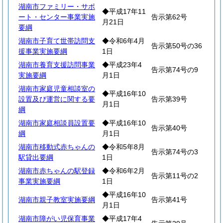
湖南市ファミリー・サポ
◆平成17年11
ート・センター事業実施
告示第62号
月21日
要綱
湖南市子育て世帯訪問支
◆令和6年4月
告示第50号の36
援事業実施要綱
1日
湖南市養育支援訪問事業
◆平成23年4
告示第74号の9
実施要綱
月1日
湖南市家庭児童相談室の
◆平成16年10
設置及び運営に関する要
告示第39号
月1日
綱
湖南市家庭相談員設置要
◆平成16年10
告示第40号
綱
月1日
湖南市移動式赤ちゃんの
◆令和5年8月
告示第74号の3
駅貸出要綱
1日
湖南市赤ちゃんの駅登録
◆令和6年2月
告示第11号の2
事業実施要綱
1日
◆平成16年10
湖南市親子教室実施要綱
告示第41号
月1日
湖南市障がい児保育事業
◆平成17年4