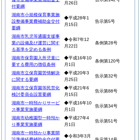
月26日
付要綱
湖南市小規模保育事業施
◆平成28年1
設整備事業費補助金交付
告示第5号
月15日
要綱
湖南市乳児等通園支援事
◆令和7年12
業の設備及び運営に関す
条例第28号
月22日
る基準を定める条例
湖南市保育園入所児童に
◆平成16年10
条例第120号
要する費用の徴収条例
月1日
湖南市立保育園苦情解決
◆平成20年3
告示第32号
に関する要綱
月25日
湖南市立保育園等民営化
◆平成21年6
告示第88号
検討委員会設置要綱
月15日
湖南市一時預かりサービ
◆平成16年10
告示第34号
ス事業実施要綱
月1日
湖南市幼稚園型一時預か
◆平成27年4
告示第51号
り事業実施要綱
月1日
湖南市一時預かり事業開
◆令和3年3月
設準備経費補助金交付要
告示第14号