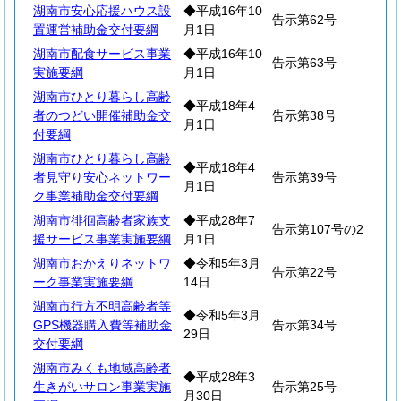
湖南市安心応援ハウス設
◆平成16年10
告示第62号
置運営補助金交付要綱
月1日
湖南市配食サービス事業
◆平成16年10
告示第63号
実施要綱
月1日
湖南市ひとり暮らし高齢
◆平成18年4
者のつどい開催補助金交
告示第38号
月1日
付要綱
湖南市ひとり暮らし高齢
◆平成18年4
者見守り安心ネットワー
告示第39号
月1日
ク事業補助金交付要綱
湖南市徘徊高齢者家族支
◆平成28年7
告示第107号の2
援サービス事業実施要綱
月1日
湖南市おかえりネットワ
◆令和5年3月
告示第22号
ーク事業実施要綱
14日
湖南市行方不明高齢者等
◆令和5年3月
GPS機器購入費等補助金
告示第34号
29日
交付要綱
湖南市みくも地域高齢者
◆平成28年3
生きがいサロン事業実施
告示第25号
月30日