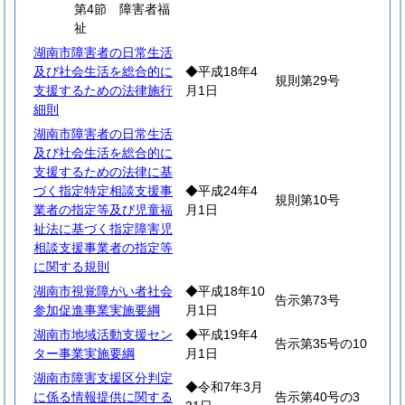
第4節 障害者福
祉
湖南市障害者の日常生活
及び社会生活を総合的に
◆平成18年4
規則第29号
支援するための法律施行
月1日
細則
湖南市障害者の日常生活
及び社会生活を総合的に
支援するための法律に基
づく指定特定相談支援事
◆平成24年4
規則第10号
業者の指定等及び児童福
月1日
祉法に基づく指定障害児
相談支援事業者の指定等
に関する規則
湖南市視覚障がい者社会
◆平成18年10
告示第73号
参加促進事業実施要綱
月1日
湖南市地域活動支援セン
◆平成19年4
告示第35号の10
ター事業実施要綱
月1日
湖南市障害支援区分判定
◆令和7年3月
に係る情報提供に関する
告示第40号の3