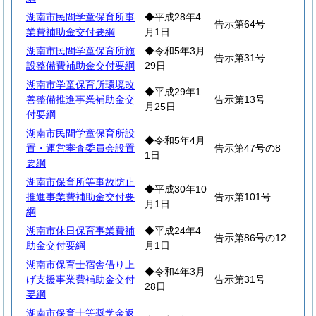
湖南市民間学童保育所事
◆平成28年4
告示第64号
業費補助金交付要綱
月1日
湖南市民間学童保育所施
◆令和5年3月
告示第31号
設整備費補助金交付要綱
29日
湖南市学童保育所環境改
◆平成29年1
善整備推進事業補助金交
告示第13号
月25日
付要綱
湖南市民間学童保育所設
◆令和5年4月
置・運営審査委員会設置
告示第47号の8
1日
要綱
湖南市保育所等事故防止
◆平成30年10
推進事業費補助金交付要
告示第101号
月1日
綱
湖南市休日保育事業費補
◆平成24年4
告示第86号の12
助金交付要綱
月1日
湖南市保育士宿舎借り上
◆令和4年3月
げ支援事業費補助金交付
告示第31号
28日
要綱
湖南市保育士等奨学金返