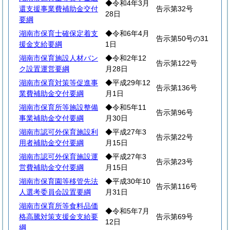
◆令和4年3月
還支援事業費補助金交付
告示第32号
28日
要綱
湖南市保育士確保定着支
◆令和6年4月
告示第50号の31
援金支給要綱
1日
湖南市保育施設人材バン
◆令和2年12
告示第122号
ク設置運営要綱
月28日
湖南市保育対策等促進事
◆平成29年12
告示第136号
業費補助金交付要綱
月1日
湖南市保育所等施設整備
◆令和5年11
告示第96号
事業補助金交付要綱
月30日
湖南市認可外保育施設利
◆平成27年3
告示第22号
用者補助金交付要綱
月15日
湖南市認可外保育施設運
◆平成27年3
告示第23号
営費補助金交付要綱
月15日
湖南市保育園等移管先法
◆平成30年10
告示第116号
人選考委員会設置要綱
月31日
湖南市保育所等食料品価
◆令和5年7月
格高騰対策支援金支給要
告示第69号
12日
綱