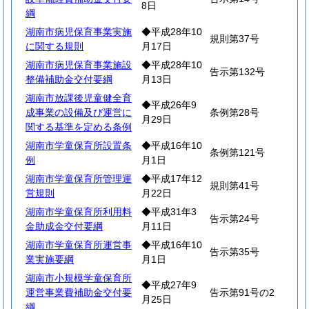
8日
綱
湖南市病児保育事業実施
◆平成28年10
規則第37号
に関する規則
月17日
湖南市病児保育事業施設
◆平成28年10
告示第132号
整備補助金交付要綱
月13日
湖南市放課後児童健全育
◆平成26年9
成事業の設備及び運営に
条例第28号
月29日
関する基準を定める条例
湖南市学童保育所設置条
◆平成16年10
条例第121号
例
月1日
湖南市学童保育所管理運
◆平成17年12
規則第41号
営規則
月22日
湖南市学童保育所利用料
◆平成31年3
告示第24号
金助成金交付要綱
月11日
湖南市学童保育所運営事
◆平成16年10
告示第35号
業実施要綱
月1日
湖南市小規模学童保育所
◆平成27年9
運営事業費補助金交付要
告示第91号の2
月25日
綱