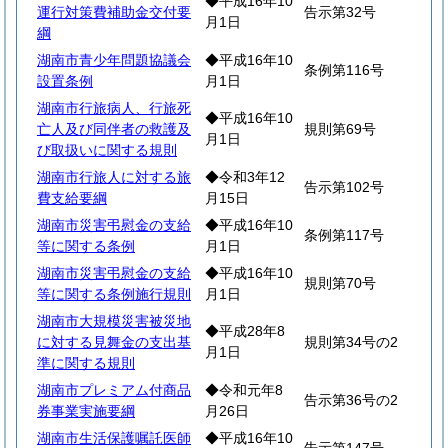
◆平成16年10
運行対策費補助金交付要
告示第32号
月1日
綱
湖南市青少年問題協議会
◆平成16年10
条例第116号
設置条例
月1日
湖南市行旅病人、行旅死
◆平成16年10
亡人及び同伴者の救護及
規則第69号
月1日
び取扱いに関する規則
湖南市行旅人に対する旅
◆令和3年12
告示第102号
費支給要綱
月15日
湖南市災害弔慰金の支給
◆平成16年10
条例第117号
等に関する条例
月1日
湖南市災害弔慰金の支給
◆平成16年10
規則第70号
等に関する条例施行規則
月1日
湖南市大規模災害被災地
◆平成28年8
に対する見舞金の支出基
規則第34号の2
月1日
準に関する規則
湖南市プレミアム付商品
◆令和元年8
告示第36号の2
券事業実施要綱
月26日
湖南市生活保護嘱託医師
◆平成16年10