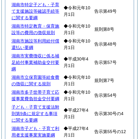
湖南市特定子ども・子育
◆令和元年10
て支援施設等確認手続等
告示第49号
月1日
に関する要綱
湖南市特定教育・保育施
◆令和元年10
規則第8号
設等の費用の徴収規則
月1日
湖南市施設等利用給付償
◆令和元年10
告示第48号
還払い要綱
月1日
湖南市実費徴収に係る補
◆平成30年4
足給付事業補助金交付要
告示第57号
月1日
綱
湖南市立保育園等給食費
◆令和元年10
規則第7号
の徴収に関する規則
月1日
湖南市多子世帯子育て応
◆令和元年10
告示第54号
援事業費負担金交付要綱
月1日
子ども・子育て支援法附
◆平成27年4
則第9条に規定する事項
告示第30号の4
月1日
に関する要綱
湖南市子ども・子育て利
◆平成27年4
告示第55号の12
用者支援事業実施要綱
月1日