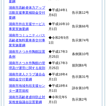
要綱
湖南市高齢者体力アップ
◆平成24年1
活動支援事業補助金交付
告示第12号
月6日
要綱
湖南市外出支援サービス
◆平成16年10
告示第66号
事業実施要綱
月1日
湖南市コミュニティバス
◆令和2年9月
高齢者無料乗車券交付事
告示第74号
1日
業実施要綱
湖南市さつき作陶館設置
◆平成17年3
条例第10号
条例
月25日
湖南市さつき作陶館の管
◆平成17年3
規則第6号
理及び運営に関する規則
月25日
湖南市老人クラブ連合会
◆平成18年4
告示第31号
補助金交付要綱
月1日
湖南市地域包括支援セン
◆平成18年4
訓令第10号
ター運営規程
月1日
湖南市高齢者虐待防止対
◆令和元年5
告示第2号
策推進協議会設置要綱
月1日