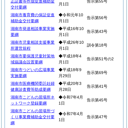
正証書等作成促進補助金
告示第55号
月1日
交付要綱
湖南市養育費の保証促進
◆令和元年10
告示第56号
補助金交付要綱
月1日
湖南市発達相談事業実施
◆平成16年10
告示第43号
要綱
月1日
湖南市児童相談支援事業
◆平成26年10
訓令第18号
所運営規程
月1日
湖南市要保護児童対策地
◆平成18年4
告示第51号の2
域協議会設置要綱
月1日
湖南市つどいの広場事業
◆平成18年9
告示第69号
実施要綱
月29日
湖南市医療機関委託妊婦
◆平成20年3
告示第41号
健康診査費等助成要綱
月28日
湖南市こどもの居場所ネ
◆令和7年4月
告示第45号
ットワーク登録要綱
1日
湖南市こどもの居場所づ
◆令和7年4月
くり事業費補助金交付要
告示第47号
1日
綱