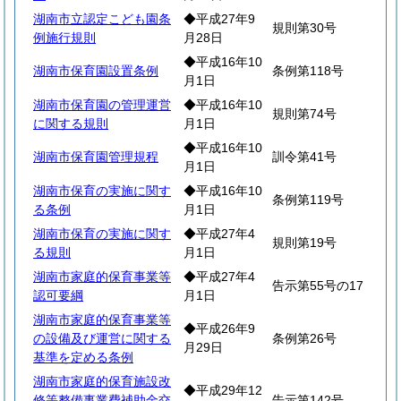
湖南市立認定こども園条
◆平成27年9
規則第30号
例施行規則
月28日
◆平成16年10
湖南市保育園設置条例
条例第118号
月1日
湖南市保育園の管理運営
◆平成16年10
規則第74号
に関する規則
月1日
◆平成16年10
湖南市保育園管理規程
訓令第41号
月1日
湖南市保育の実施に関す
◆平成16年10
条例第119号
る条例
月1日
湖南市保育の実施に関す
◆平成27年4
規則第19号
る規則
月1日
湖南市家庭的保育事業等
◆平成27年4
告示第55号の17
認可要綱
月1日
湖南市家庭的保育事業等
◆平成26年9
の設備及び運営に関する
条例第26号
月29日
基準を定める条例
湖南市家庭的保育施設改
◆平成29年12
修等整備事業費補助金交
告示第142号