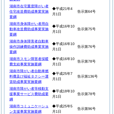
湖南市在宅重度障がい者
◆平成21年4
住宅改造費助成事業実施
告示第64号
月1日
要綱
湖南市身体障がい者用自
◆平成16年10
動車改造費助成事業実施
告示第75号
月1日
要綱
湖南市身体障害者自動車
◆平成16年10
操作訓練費助成事業実施
告示第76号
月1日
要綱
湖南市スモン障害者採暖
◆平成16年10
告示第78号
費支給事業実施要綱
月1日
湖南市障がい者自動車燃
◆平成25年7
料費及び福祉タクシー運
告示第136号
月1日
賃助成事業実施要綱
湖南市障がい者等移動支
◆平成18年10
援事業サービス費助成要
告示第78号
月1日
綱
湖南市コミュニケーショ
◆平成25年5
告示第96号
ン支援事業実施要綱
月1日