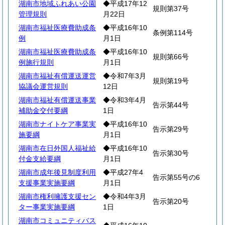
湖南市地域ふれあい公園
◆平成17年12
規則第37号
管理規則
月22日
湖南市福祉医療費助成条
◆平成16年10
条例第114号
例
月1日
湖南市福祉医療費助成条
◆平成16年10
規則第66号
例施行規則
月1日
湖南市福祉有償運送運営
◆令和7年3月
規則第19号
協議会運営規則
12日
湖南市福祉有償運送事業
◆令和3年4月
告示第44号
補助金交付要綱
1日
湖南市ナイトケア事業実
◆平成16年10
告示第29号
施要綱
月1日
湖南市在日外国人福祉給
◆平成16年10
告示第30号
付金支給要綱
月1日
湖南市成年後見制度利用
◆平成27年4
告示第55号の6
支援事業実施要綱
月1日
湖南市権利擁護支援セン
◆令和4年3月
告示第20号
ター事業実施要綱
1日
湖南市コミュニティバス