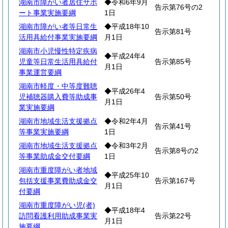
湖南市障がい者居住サポ
◆令和6年9月
告示第76号の2
ート事業実施要綱
1日
湖南市障がい者等日常生
◆平成18年10
告示第81号
活用具給付事業実施要綱
月1日
湖南市小児慢性特定疾病
◆平成24年4
児童等日常生活用具給付
告示第85号
月1日
事業運営要綱
湖南市軽度・中等度難聴
◆平成26年4
児補聴器購入費等助成事
告示第50号
月1日
業実施要綱
湖南市地域生活支援拠点
◆令和2年4月
告示第41号
等事業実施要綱
1日
湖南市地域生活支援拠点
◆令和3年2月
告示第8号の2
等事業助成金交付要綱
1日
湖南市重度障がい者地域
◆平成25年10
包括支援事業費助成金交
告示第167号
月1日
付要綱
湖南市重度障がい児(者)
◆平成18年4
訪問看護利用助成事業実
告示第22号
月1日
施要綱