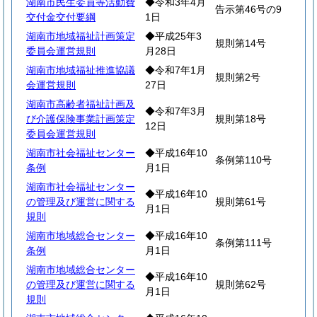
湖南市民生委員等活動費
◆令和3年4月
告示第46号の9
交付金交付要綱
1日
湖南市地域福祉計画策定
◆平成25年3
規則第14号
委員会運営規則
月28日
湖南市地域福祉推進協議
◆令和7年1月
規則第2号
会運営規則
27日
湖南市高齢者福祉計画及
◆令和7年3月
び介護保険事業計画策定
規則第18号
12日
委員会運営規則
湖南市社会福祉センター
◆平成16年10
条例第110号
条例
月1日
湖南市社会福祉センター
◆平成16年10
の管理及び運営に関する
規則第61号
月1日
規則
湖南市地域総合センター
◆平成16年10
条例第111号
条例
月1日
湖南市地域総合センター
◆平成16年10
の管理及び運営に関する
規則第62号
月1日
規則