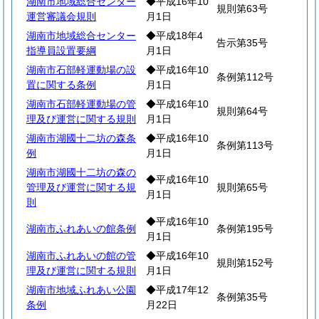
湖南市地域総合センター
◆平成16年10
規則第63号
運営審議会規則
月1日
湖南市地域総合センター
◆平成18年4
告示第35号
指導員設置要綱
月1日
湖南市石部軽運動場の設
◆平成16年10
条例第112号
置に関する条例
月1日
湖南市石部軽運動場の管
◆平成16年10
規則第64号
理及び運営に関する規則
月1日
湖南市湖國十二坊の森条
◆平成16年10
条例第113号
例
月1日
湖南市湖國十二坊の森の
◆平成16年10
管理及び運営に関する規
規則第65号
月1日
則
◆平成16年10
湖南市ふれあいの館条例
条例第195号
月1日
湖南市ふれあいの館の管
◆平成16年10
規則第152号
理及び運営に関する規則
月1日
湖南市地域ふれあい公園
◆平成17年12
条例第35号
条例
月22日