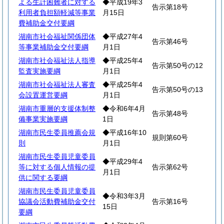
よる生計困難者に対する
◆平成19年3
告示第18号
利用者負担額軽減等事業
月15日
費補助金交付要綱
湖南市社会福祉関係団体
◆平成27年4
告示第46号
等事業補助金交付要綱
月1日
湖南市社会福祉法人指導
◆平成25年4
告示第50号の12
監査実施要綱
月1日
湖南市社会福祉法人審査
◆平成25年4
告示第50号の13
会設置運営要綱
月1日
湖南市重層的支援体制整
◆令和6年4月
告示第48号
備事業実施要綱
1日
湖南市民生委員推薦会規
◆平成16年10
規則第60号
則
月1日
湖南市民生委員児童委員
◆平成29年4
等に対する個人情報の提
告示第62号
月1日
供に関する要綱
湖南市民生委員児童委員
◆令和3年3月
協議会活動費補助金交付
告示第16号
15日
要綱