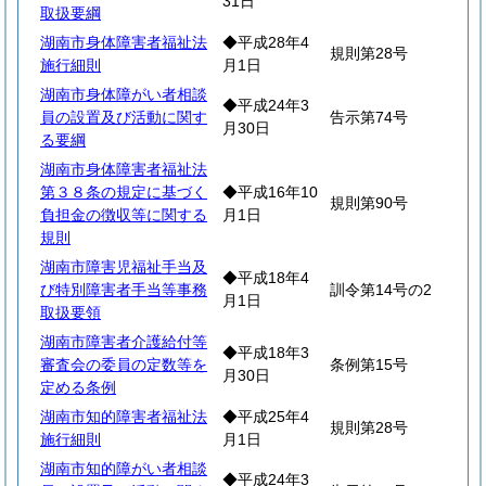
31日
取扱要綱
湖南市身体障害者福祉法
◆平成28年4
規則第28号
施行細則
月1日
湖南市身体障がい者相談
◆平成24年3
員の設置及び活動に関す
告示第74号
月30日
る要綱
湖南市身体障害者福祉法
第３８条の規定に基づく
◆平成16年10
規則第90号
負担金の徴収等に関する
月1日
規則
湖南市障害児福祉手当及
◆平成18年4
び特別障害者手当等事務
訓令第14号の2
月1日
取扱要領
湖南市障害者介護給付等
◆平成18年3
審査会の委員の定数等を
条例第15号
月30日
定める条例
湖南市知的障害者福祉法
◆平成25年4
規則第28号
施行細則
月1日
湖南市知的障がい者相談
◆平成24年3