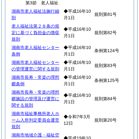
第3節 老人福祉
湖南市老人福祉法施行細
◆平成16年10
規則第81号
則
月1日
老人福祉法第２８条の規
◆平成16年10
定に基づく負担金の徴収
規則第82号
月1日
規則
湖南市老人福祉センター
◆平成16年10
条例第124号
条例
月1日
湖南市老人福祉センター
◆平成16年10
規則第83号
の管理運営に関する規則
月1日
湖南市長寿・常楽の理想
◆平成16年10
条例第125号
郷条例
月1日
湖南市長寿・常楽の理想
◆平成16年10
郷施設の管理及び運営に
規則第84号
月1日
関する規則
湖南市福祉事務所老人ホ
◆令和7年3月
ーム入所判定委員会運営
規則第20号
12日
規則
湖南市地域介護・福祉空
◆平成19年10