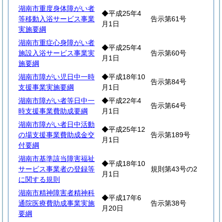
湖南市重度身体障がい者
◆平成25年4
等移動入浴サービス事業
告示第61号
月1日
実施要綱
湖南市重症心身障がい者
◆平成25年4
施設入浴サービス事業実
告示第60号
月1日
施要綱
湖南市障がい児日中一時
◆平成18年10
告示第84号
支援事業実施要綱
月1日
湖南市障がい者等日中一
◆平成22年4
告示第64号
時支援事業費助成要綱
月1日
湖南市障がい者日中活動
◆平成25年12
の場支援事業費助成金交
告示第189号
月1日
付要綱
湖南市基準該当障害福祉
◆平成18年10
サービス事業者の登録等
規則第43号の2
月1日
に関する規則
湖南市精神障害者精神科
◆平成17年6
通院医療費助成事業実施
告示第38号
月20日
要綱