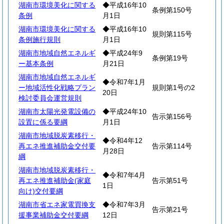
湖南市環境美化に関する
◆平成16年10
条例第150号
条例
月1日
湖南市環境美化に関する
◆平成16年10
規則第115号
条例施行規則
月1日
湖南市地域自然エネルギ
◆平成24年9
条例第19号
ー基本条例
月21日
湖南市地域自然エネルギ
◆令和7年1月
ー地域活性化戦略プラン
規則第1号の2
20日
検討委員会運営規則
湖南市太陽光発電設備の
◆平成24年10
告示第156号
設置に係る要綱
月1日
湖南市地域脱炭素移行・
◆令和4年12
再エネ推進補助金交付要
告示第114号
月28日
綱
湖南市地域脱炭素移行・
◆令和7年4月
再エネ推進補助金(家庭
告示第51号
1日
向け)交付要綱
湖南市省エネ家電買換支
◆令和7年3月
告示第21号
援事業補助金交付要綱
12日