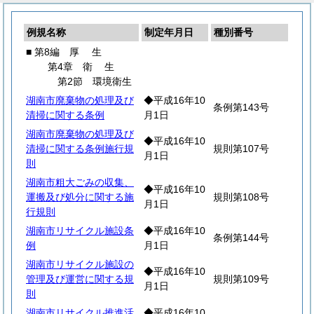
例規名称
制定年月日
種別番号
■ 第8編
厚
生
第4章
衛
生
第2節 環境衛生
湖南市廃棄物の処理及び
◆平成16年10
条例第143号
清掃に関する条例
月1日
湖南市廃棄物の処理及び
◆平成16年10
清掃に関する条例施行規
規則第107号
月1日
則
湖南市粗大ごみの収集、
◆平成16年10
運搬及び処分に関する施
規則第108号
月1日
行規則
湖南市リサイクル施設条
◆平成16年10
条例第144号
例
月1日
湖南市リサイクル施設の
◆平成16年10
管理及び運営に関する規
規則第109号
月1日
則
湖南市リサイクル推進活
◆平成16年10