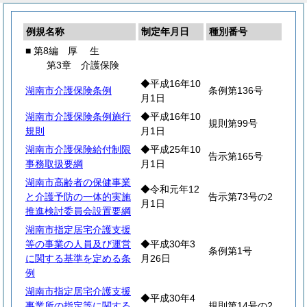
例規名称
制定年月日
種別番号
■ 第8編
厚
生
第3章 介護保険
◆平成16年10
湖南市介護保険条例
条例第136号
月1日
湖南市介護保険条例施行
◆平成16年10
規則第99号
規則
月1日
湖南市介護保険給付制限
◆平成25年10
告示第165号
事務取扱要綱
月1日
湖南市高齢者の保健事業
◆令和元年12
と介護予防の一体的実施
告示第73号の2
月1日
推進検討委員会設置要綱
湖南市指定居宅介護支援
等の事業の人員及び運営
◆平成30年3
条例第1号
に関する基準を定める条
月26日
例
湖南市指定居宅介護支援
◆平成30年4
事業所の指定等に関する
規則第14号の2