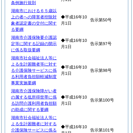
条例施行規則
湖南市における６５歳以
上の者への障害者控除対
◆平成16年10
告示第50号
象者認定書の交付に関す
月1日
る要綱
湖南市介護保険要介護認
◆平成16年10
定等に関する記録の開示
告示第97号
月1日
に係る取扱要綱
湖南市社会福祉法人等に
よる生計困難者等に対す
◆平成16年10
る介護保険サービスに係
告示第98号
月1日
る利用者負担額軽減制度
事業実施要綱
湖南市介護保険障がい者
の属する低所得世帯に係
◆平成16年10
告示第100号
る訪問介護利用者負担額
月1日
の助成に関する要綱
湖南市社会福祉法人等に
よる生計困難者に対する
◆平成16年10
介護保険サービスに係る
告示第101号