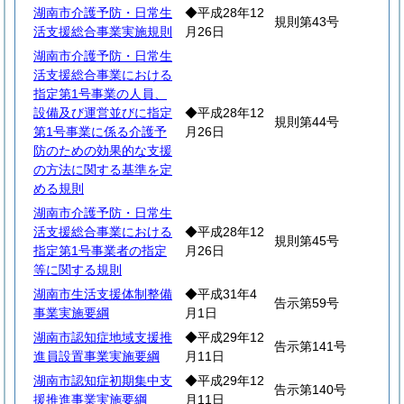
湖南市介護予防・日常生
◆平成28年12
規則第43号
活支援総合事業実施規則
月26日
湖南市介護予防・日常生
活支援総合事業における
指定第1号事業の人員、
設備及び運営並びに指定
◆平成28年12
規則第44号
第1号事業に係る介護予
月26日
防のための効果的な支援
の方法に関する基準を定
める規則
湖南市介護予防・日常生
活支援総合事業における
◆平成28年12
規則第45号
指定第1号事業者の指定
月26日
等に関する規則
湖南市生活支援体制整備
◆平成31年4
告示第59号
事業実施要綱
月1日
湖南市認知症地域支援推
◆平成29年12
告示第141号
進員設置事業実施要綱
月11日
湖南市認知症初期集中支
◆平成29年12
告示第140号
援推進事業実施要綱
月11日