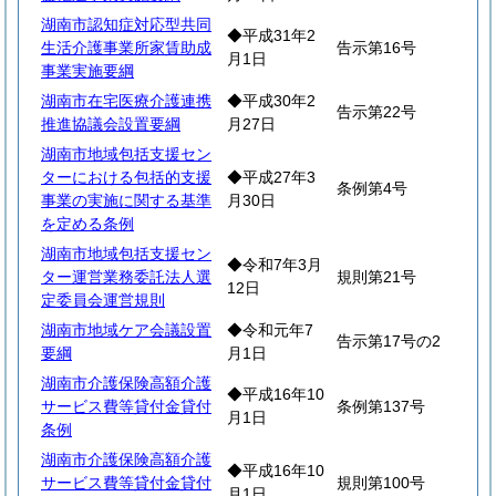
湖南市認知症対応型共同
◆平成31年2
生活介護事業所家賃助成
告示第16号
月1日
事業実施要綱
湖南市在宅医療介護連携
◆平成30年2
告示第22号
推進協議会設置要綱
月27日
湖南市地域包括支援セン
ターにおける包括的支援
◆平成27年3
条例第4号
事業の実施に関する基準
月30日
を定める条例
湖南市地域包括支援セン
◆令和7年3月
ター運営業務委託法人選
規則第21号
12日
定委員会運営規則
湖南市地域ケア会議設置
◆令和元年7
告示第17号の2
要綱
月1日
湖南市介護保険高額介護
◆平成16年10
サービス費等貸付金貸付
条例第137号
月1日
条例
湖南市介護保険高額介護
◆平成16年10
サービス費等貸付金貸付
規則第100号
月1日