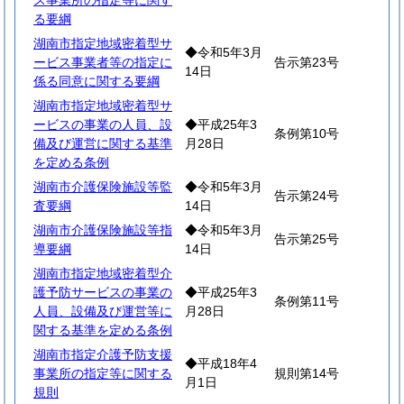
ス事業所の指定等に関す
る要綱
湖南市指定地域密着型サ
◆令和5年3月
ービス事業者等の指定に
告示第23号
14日
係る同意に関する要綱
湖南市指定地域密着型サ
ービスの事業の人員、設
◆平成25年3
条例第10号
備及び運営に関する基準
月28日
を定める条例
湖南市介護保険施設等監
◆令和5年3月
告示第24号
査要綱
14日
湖南市介護保険施設等指
◆令和5年3月
告示第25号
導要綱
14日
湖南市指定地域密着型介
護予防サービスの事業の
◆平成25年3
条例第11号
人員、設備及び運営等に
月28日
関する基準を定める条例
湖南市指定介護予防支援
◆平成18年4
事業所の指定等に関する
規則第14号
月1日
規則