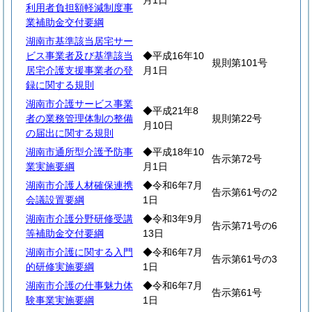
月1日
利用者負担額軽減制度事
業補助金交付要綱
湖南市基準該当居宅サー
ビス事業者及び基準該当
◆平成16年10
規則第101号
居宅介護支援事業者の登
月1日
録に関する規則
湖南市介護サービス事業
◆平成21年8
者の業務管理体制の整備
規則第22号
月10日
の届出に関する規則
湖南市通所型介護予防事
◆平成18年10
告示第72号
業実施要綱
月1日
湖南市介護人材確保連携
◆令和6年7月
告示第61号の2
会議設置要綱
1日
湖南市介護分野研修受講
◆令和3年9月
告示第71号の6
等補助金交付要綱
13日
湖南市介護に関する入門
◆令和6年7月
告示第61号の3
的研修実施要綱
1日
湖南市介護の仕事魅力体
◆令和6年7月
告示第61号
験事業実施要綱
1日