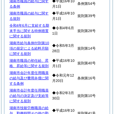
湖南市職員の給与に関す
◆平成16年10
条例第54号
る条例
月1日
湖南市職員の給与に関す
◆平成16年10
規則第39号
る規則
月1日
令和4年6月に支給する期
◆令和4年6月
末手当に関する特例措置
規則第28号
1日
に関する規則
湖南市給与条例付則第10
◆令和5年3月
項の規定による給料月額
規則第14号
28日
に関する規則
湖南市職員の初任給、昇
◆平成16年10
規則第40号
格、昇給等に関する規則
月1日
湖南市会計年度任用職員
◆令和元年12
の給与及び費用弁償に関
条例第16号
月20日
する条例
湖南市会計年度任用職員
◆令和2年3月
の給与の決定及び支給等
規則第10号
30日
に関する規則
湖南市技能労務職員の給
◆平成16年10
与、勤務時間その他の勤
規則第41号