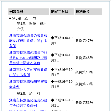
例規名称
制定年月日
種別番号
■ 第5編
給
与
第1章 報酬・費用
弁償
湖南市議会議員の議員報
◆平成16年10
酬及び費用弁償に関する
条例第47号
月1日
条例
湖南市特別職の職員で非
◆平成16年10
常勤のものの報酬及び費
条例第48号
月1日
用弁償に関する条例
湖南市証人等の実費弁償
◆平成16年10
条例第49号
に関する条例
月1日
湖南市特別職報酬等審議
◆平成16年10
条例第50号
会条例
月1日
第2章
給
料
湖南市特別職の職員の給
◆平成16年10
条例第51号
与等に関する条例
月1日