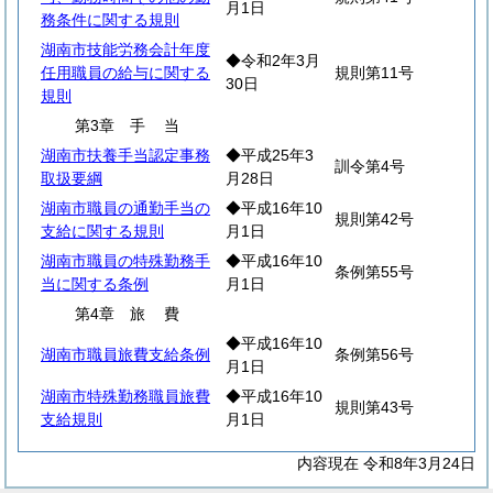
月1日
務条件に関する規則
湖南市技能労務会計年度
◆令和2年3月
任用職員の給与に関する
規則第11号
30日
規則
第3章
手
当
湖南市扶養手当認定事務
◆平成25年3
訓令第4号
取扱要綱
月28日
湖南市職員の通勤手当の
◆平成16年10
規則第42号
支給に関する規則
月1日
湖南市職員の特殊勤務手
◆平成16年10
条例第55号
当に関する条例
月1日
第4章
旅
費
◆平成16年10
湖南市職員旅費支給条例
条例第56号
月1日
湖南市特殊勤務職員旅費
◆平成16年10
規則第43号
支給規則
月1日
内容現在 令和8年3月24日