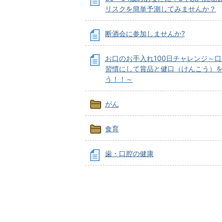
リスクを簡単予測してみませんか？
断酒会に参加しませんか?
お口のお手入れ100日チャレンジ～
習慣にして賞品と健口（けんこう）を
う！！～
がん
食育
歯・口腔の健康