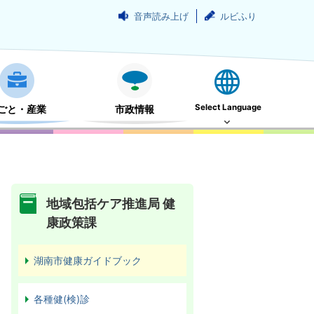
音声読み上げ
ルビふり
Select Language
ごと・産業
市政情報
地域包括ケア推進局 健
康政策課
湖南市健康ガイドブック
各種健(検)診