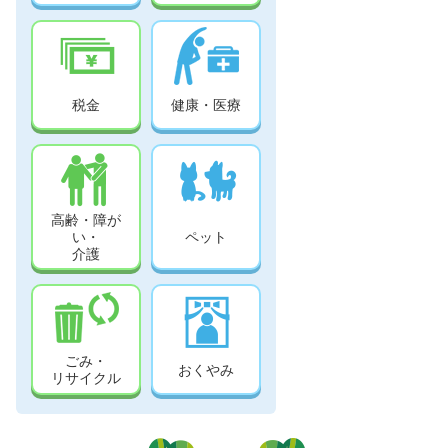
税金
健康・医療
高齢・障が
い・
ペット
介護
ごみ・
おくやみ
リサイクル