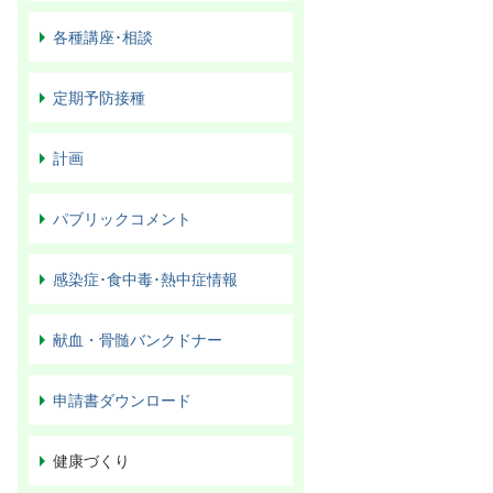
各種講座･相談
定期予防接種
計画
パブリックコメント
感染症･食中毒･熱中症情報
献血・骨髄バンクドナー
申請書ダウンロード
健康づくり