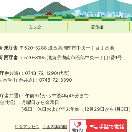
リンク
著作権
所 東庁舎
〒520-3288 滋賀県湖南市中央一丁目１番地
所 西庁舎
〒520-3195 滋賀県湖南市石部中央一丁目1番1号
庁舎共通)：0748-72-1290(代表)
番号(庁舎共通)：0748-72-3390
(庁舎共通)：午前9時から午後4時45分まで
庁舎共通) ：月曜日から金曜日
[祝日・休日および年末年始（12月29日から1月3日
庁舎アクセス
庁舎内案内図