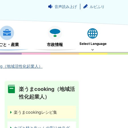
音声読み上げ
ルビふり
Select Language
ごと・産業
市政情報
ing（地域活性化起業人）
楽うまcooking（地域活
性化起業人）
楽うまcookingレシピ集
カブと柿と生ハムの彩りサラダ