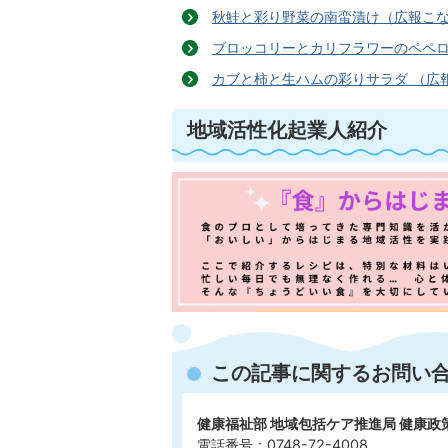
秋鮭と彩り野菜の南蛮漬け（広報こなん
ブロッコリーとカリフラワーのペペロン
カブと柿と生ハムの彩りサラダ （広報
地域活性化起業人紹介
この記事に関するお問い
健康福祉部 地域包括ケア推進局 健康
電話番号：0748-72-4008