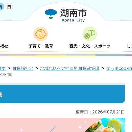
福祉
子育て・教育
観光・文化・スポーツ
し
探す
健康福祉部
地域包括ケア推進局 健康政策課
楽うまcook
レシピ集
集
更新日：2026年07月21日