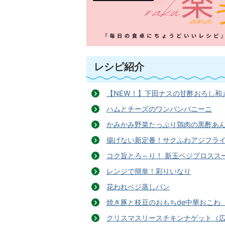
レシピ紹介
【NEW！】下田ナスの甘酢おろし和え
ハムとチーズのワンパンパニーニ
かみかみ野菜たっぷり鶏肉の黒酢あん
揚げない新定番！サクふわアジフラ
コク旨とろ～り！ 新玉ベジブロススー
レンジで簡単！彩りいなり
花われベジ蒸しパン
焼き豚と枝豆のおもちde中華おこわ（
クリスマスリースチキンナゲット（広報