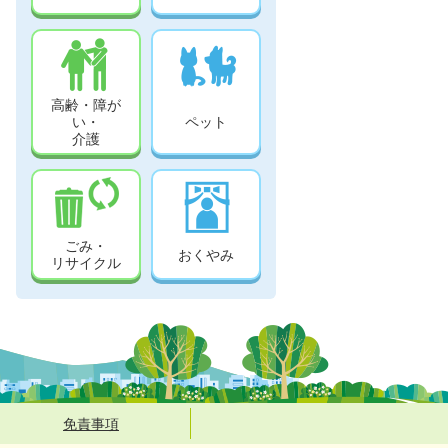
高齢・障が
い・
ペット
介護
ごみ・
おくやみ
リサイクル
免責事項