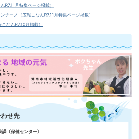
R7.11月特集ページ掲載）
チーノ（広報こなんR7.11月特集ページ掲載）
こなんR7.10月掲載）
合わせ先
政策課〔保健センター〕