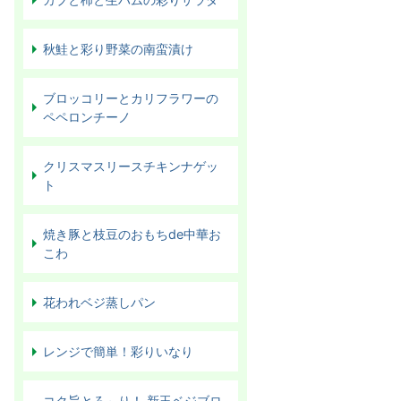
秋鮭と彩り野菜の南蛮漬け
ブロッコリーとカリフラワーの
ペペロンチーノ
クリスマスリースチキンナゲッ
ト
焼き豚と枝豆のおもちde中華お
こわ
花われベジ蒸しパン
レンジで簡単！彩りいなり
コク旨とろ～り！ 新玉ベジブロ